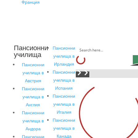
Франция
Пансионни
Пансионни
училища
училища в
Ирландия
Пансионни
Пансионни
училища в
училища в
Австрия
Испания
Пансионни
Пансионни
училища в
училища в
Англия
Италия
Пансионни
Пансионни
училища в
училища в
Андора
Канада
Пансионни