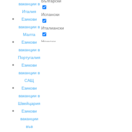
Български
ваканции в
Италия
Испански
Езикови
ваканции в
Италиански
Малта
Немски
Езикови
ваканции в
Френски
Португалия
Езикови
ваканции в
САЩ
Езикови
ваканции в
Швейцария
Езикови
ваканции
във