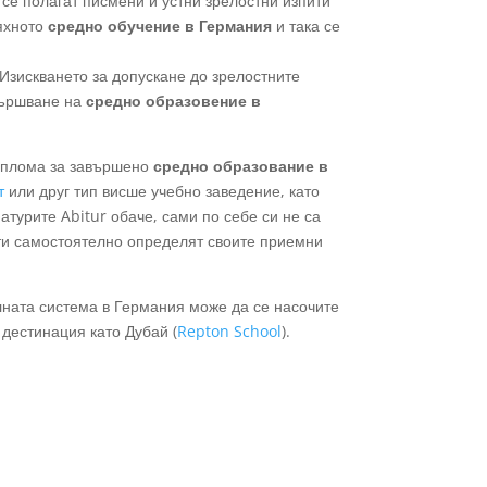
се полагат писмени и устни зрелостни изпити
тяхното
средно обучение в Германия
и така се
 Изискването за допускане до зрелостните
авършване на
средно образовение в
диплома за завършено
средно образование в
т
или друг тип висше учебно заведение, като
атурите Abitur обаче, сами по себе си не са
ети самостоятелно определят своите приемни
елната система в Германия може да се насочите
 дестинация като Дубай (
Repton School
).