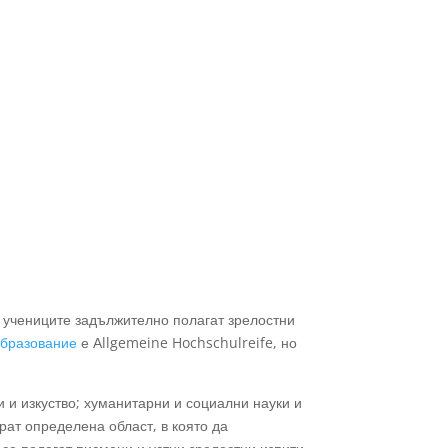
учениците задължително полагат зрелостни
образование
е Аllgemeine Hochschulreife, но
 и изкуство; хуманитарни и социални науки и
ират определена област, в която да