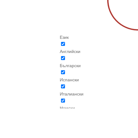
Език
Английски
Български
Испански
Италиански
Немски
Френски