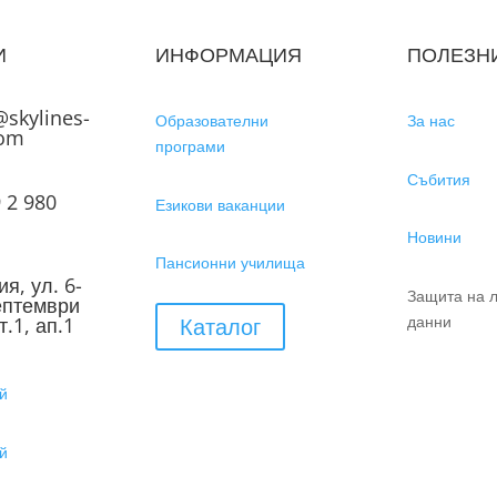
И
ИНФОРМАЦИЯ
ПОЛЕЗН
@skylines-
Образователни
За нас
com
програми
Събития
 2 980
Езикови ваканции
1
Новини
Пансионни училища
я, ул. 6-
Защита на 
ептември
данни
Каталог
т.1, ап.1
й
й