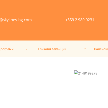
o@skylines-bg.com
+359 2 980 0231
програми
Езикови ваканции
Пансион