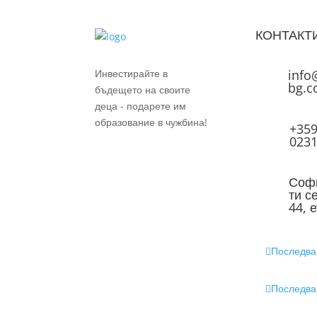
КОНТАКТ
Инвестирайте в
info
bg.
бъдещето на своите
деца - подарете им
образование в чужбина!
+359
023
Софи
ти с
44, е
Последва
Последва