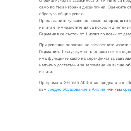
специализират в зависимост от личните си пр
само по тези избрани дисциплини. Оценките от
образува общия успех.
Предлаганите курсове по време на
средното 
изпити е гимназистите да са покрили 2 интенз
Германия
се състои от 1 изпит по всеки от дв
При успешно полагане на зрелостните изпити 
Германия
. Този документ съдържа всички оце
има функциите както на сертификат за завърше
напълно достатъчни за започване на висше
об
изпити.
Програмата German Abitur се предлага и в Ш
към
средно образование в Англия
или към
сре