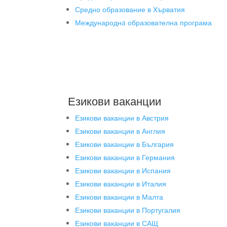
Средно образование в Хърватия
Международнa образователна програма
Езикови ваканции
Езикови ваканции в Австрия
Езикови ваканции в Англия
Езикови ваканции в България
Езикови ваканции в Германия
Езикови ваканции в Испания
Езикови ваканции в Италия
Езикови ваканции в Малта
Езикови ваканции в Португалия
Езикови ваканции в САЩ