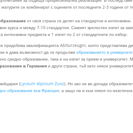
едпочитания за бъдеща професионална реализация. В последствие 
 матурите се комбинират с оценките от последните 2-3 години от 
образование
от своя страна се делят на стандартни и интензивни.
ивни курса и между 7-10 стандартни. Самият зрелостен изпит за з
ата интензивни предмета и 1 изпит по 2 от стандартните по избор.
се придобива квалификацията Abiturzeugni, която представлява 
нки и дава възможност да се продължи
образованието в университе
но средно образование, така и на изпит за прием в университет. М
разование в Германия
и други страни, тъй като някои университ
вейцария (
Lyceum Alpinum Zuoz
). Но ако не ви допада образоват
дно образование във Франция
, а защо не и към някоя по-екзотична