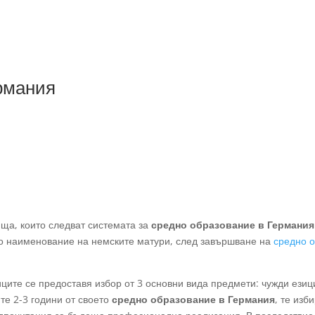
рмания
ища, които следват системата за
средно образование в Германия
то наименование на немските матури, след завършване на
средно 
ите се предоставя избор от 3 основни вида предмети: чужди езици
те 2-3 години от своето
средно образование в Германия
, те изб