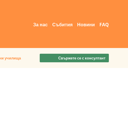
За нас
Събития
Новини
FAQ
ни училища
Свържете се с консултант