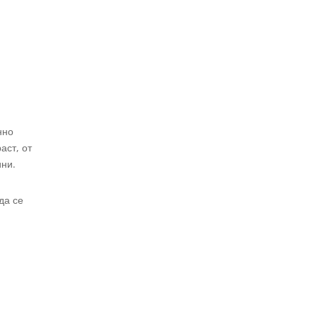
нно
аст, от
ни.
да се