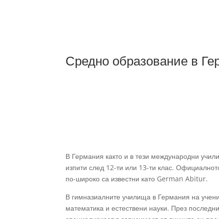
Средно образование в Ге
В Германия както и в тези международни учил
изпити след 12-ти или 13-ти клас. Официално
по-широко са известни като German Abitur.
В гимназиалните училища в Германия на учениц
математика и естествени науки. През последни